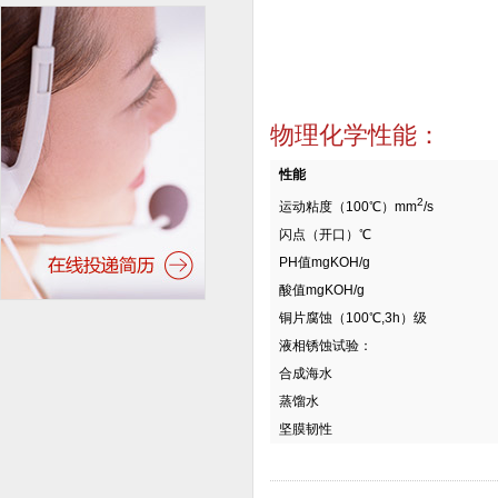
物理化学性能：
性能
2
运动粘度（100℃）mm
/s
闪点（开口）℃
PH值mgKOH/g
酸值mgKOH/g
铜片腐蚀（100℃,3h）级
液相锈蚀试验：
合成海水
蒸馏水
坚膜韧性