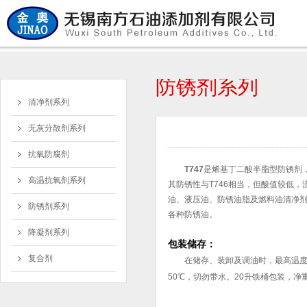
防锈剂系列
清净剂系列
无灰分散剂系列
抗氧防腐剂
T747
是烯基丁二酸半脂型防锈剂
高温抗氧剂系列
其防锈性与T746相当，但酸值较低
油、液压油、防锈油脂及燃料油清净
防锈剂系列
各种防锈油。
降凝剂系列
包装储存：
复合剂
在储存、装卸及调油时，最高温度
50℃，切勿带水。20升铁桶包装，净重